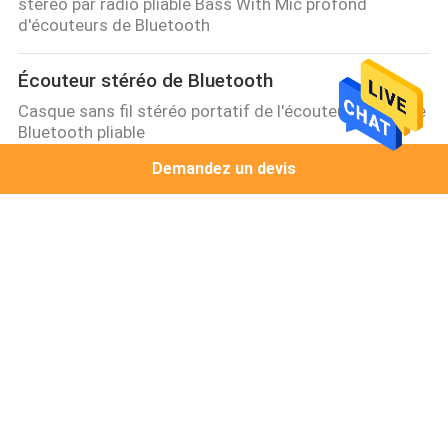
stéréo par radio pliable Bass With Mic profond
d'écouteurs de Bluetooth
Écouteur stéréo de Bluetooth
Casque sans fil stéréo portatif de l'écouteur 115dB de
Bluetooth pliable
Demandez un devis
Écouteurs de haute fidélité de Bluetooth
écouteurs de haute fidélité de 113dB V5.0 Bluetooth
chargeant le temps 2 heures
Écouteur de câble de jeu
bas écouteur de jeu de latence avec la LED allumant
l'aspect frais de casque de jeu pour l'ordinateur avec
la MIC
Écouteurs lumineux de Bluetooth