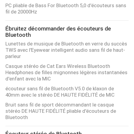
PC pliable de Bass For Bluetooth 5,0 d'écouteurs sans
fil de 20000Hz
CONTRÔLE
DE
Ébruitez décommander des écouteurs de
QUALITÉ
Bluetooth
Lunettes de musique de Bluetooth en verre du succès
TWS avec l'Eyewear intelligent audio sans fil de haut-
CONTACTEZ-
parleur
NOUS
Casque stéréo de Cat Ears Wireless Bluetooth
Headphones de filles mignonnes légères instantanées
d'enfant avec la MIC
DEMANDEZ
écouteur sans fil de Bluetooth V5.0 de klaxon de
UNE
40mm avec le stéréo DE HAUTE FIDÉLITÉ de MIC
CITATION
Bruit sans fil de sport décommandant le casque
stéréo DE HAUTE FIDÉLITÉ pliable d'écouteurs de
Bluetooth
PLAN
DU
Écouteur stéréo de Bluetooth