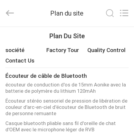
-
2025
Shengpai
Plan du site
Electronics
Co,ltd.
All
Rights
Reserved.
MAISON
Plan Du Site
PRODUITS
société
Factory Tour
Quality Control
Contact Us
AU
Écouteur de câble de Bluetooth
SUJET
écouteur de conduction d'os de 15mm Aonike avec la
DE
batterie de polymère du lithium 120mAh
NOUS
Écouteur stéréo sensoriel de pression de libération de
couleur d'arc-en-ciel d'écouteur de Bluetooth de bruit
de personne remuante
VISITE
Casque bluetooth pliable sans fil d'oreille de chat
D'USINE
d'OEM avec le microphone léger de RVB