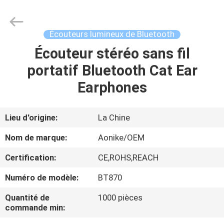
-
2026
Shengpai
Electronics
Co,ltd.
Écouteurs lumineux de Bluetooth
All
Rights
Reserved.
Écouteur stéréo sans fil
MAISON
portatif Bluetooth Cat Ear
PRODUITS
Earphones
AU
Lieu d'origine:
La Chine
SUJET
Nom de marque:
Aonike/OEM
DE
Certification:
CE,ROHS,REACH
NOUS
Numéro de modèle:
BT870
VISITE
Quantité de
1000 pièces
commande min:
D'USINE