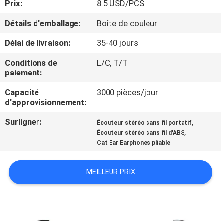
Prix:
8.5 USD/PCS
CONTRÔLE
Détails d'emballage:
Boîte de couleur
DE
Délai de livraison:
35-40 jours
QUALITÉ
Conditions de
L/C, T/T
paiement:
CONTACTEZ-
Capacité
3000 pièces/jour
d'approvisionnement:
NOUS
Surligner:
,
Écouteur stéréo sans fil portatif
,
Écouteur stéréo sans fil d'ABS
DEMANDEZ
Cat Ear Earphones pliable
UNE
CITATION
MEILLEUR PRIX
PLAN
DU