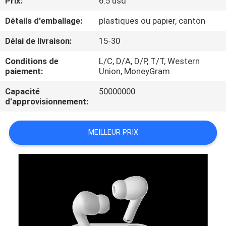
Prix:
6.5 usd
Détails d'emballage:
plastiques ou papier, canton
CONTRÔLE
DE
Délai de livraison:
15-30
QUALITÉ
Conditions de
L/C, D/A, D/P, T/T, Western
paiement:
Union, MoneyGram
CONTACTEZ-
Capacité
50000000
d'approvisionnement:
NOUS
MEILLEUR PRIX
DEMANDEZ
UNE
CITATION
PLAN
DU