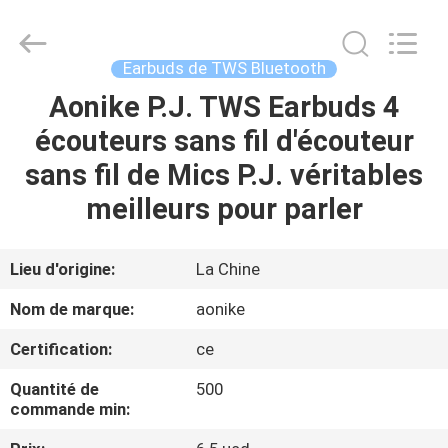
-
2026
Shengpai
Electronics
Co,ltd.
Earbuds de TWS Bluetooth
All
Rights
Reserved.
Aonike P.J. TWS Earbuds 4
MAISON
écouteurs sans fil d'écouteur
PRODUITS
sans fil de Mics P.J. véritables
meilleurs pour parler
AU
SUJET
Lieu d'origine:
La Chine
DE
Nom de marque:
aonike
NOUS
Certification:
ce
Quantité de
500
VISITE
commande min:
D'USINE