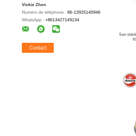
Vickie Zhen
Numéro de téléphone :
86-13925140946
WhatsApp :
+8613427149134
Son stéré
f
Contact