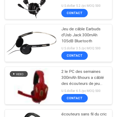
avec le microphone
U.S.dollar 5.2 /pc MOQ:500
SITE
CONTACT
77
PRIVACY
Écouteur de câble
Jeu de câble Earbuds
POLICY
d'Usb Jack 300mAh
de jeu
105dB Bluetooth
U.S.dollar 3.5 /pc MOQ:500
CONTACT
2 le PC des semaines
19
300mAh 8hours a câblé
Écouteurs lumineux
des écouteurs de jeu
avec la MIC
U.S.dollar 6.5 /pc MOQ:500
de Bluetooth
CONTACT
écouteurs sans fil du cric