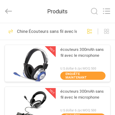
-
2025
Shengpai
Produits
Electronics
Co,ltd.
All
Rights
Reserved.
MAISON
23
Chine Écouteurs sans fil avec le microphone
Écouteur de câble
PRODUITS
de Bluetooth
HOT
écouteurs 300mAh sans
fil avec le microphone
AU
SUJET
U.S.dollar 6 /pc MOQ:500
ENQUÊTE
DE
MAINTENANT
42
NOUS
Ébruitez
HOT
écouteurs 300mAh sans
fil avec le microphone
VISITE
décommander des
D'USINE
U.S.dollar 6 /pc MOQ:500
écouteurs de