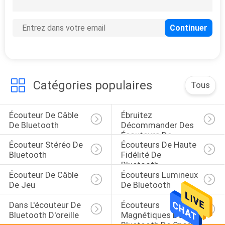
10
Allumage des
écouteurs de câble
Catégories populaires
Tous
Écouteur De Câble 
Ébruitez 
6
De Bluetooth
Décommander Des 
Le type C a câblé
Écouteurs De 
Écouteur Stéréo De 
Écouteurs De Haute 
Bluetooth
des écouteurs
Bluetooth
Fidélité De 
Bluetooth
Écouteur De Câble 
Écouteurs Lumineux 
De Jeu
De Bluetooth
Dans L'écouteur De 
Écouteurs 
Bluetooth D'oreille
Magnétiques De 
11
Bluetooth De Sport