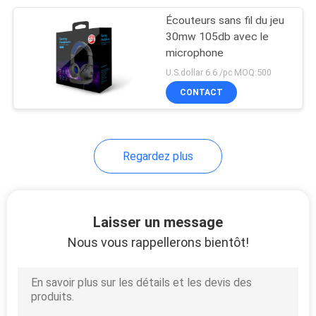
Écouteurs sans fil du jeu
7
30mw 105db avec le
Écouteur sans fil de
microphone
U.S.dollar 6.6 /pc MOQ:500
Bluetooth de sport
CONTACT
Regardez plus
15
Écouteurs sans fil
Laisser un message
avec le microphone
Nous vous rappellerons bientôt!