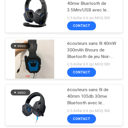
40mw Bluetooth de
3.5Mm/USB avec le
13
microphone
U.S.dollar 6.6 /pc MOQ:500
Dans l'écouteur de
CONTACT
Bluetooth d'oreille
écouteurs sans fil 40mW
300mAh 8hours de
Bluetooth de jeu Noir-
bleu
U.S.dollar 6.9 /pc MOQ:500
CONTACT
11
Écouteurs
écouteurs sans fil de
40mm 105db 30mw
magnétiques de
Bluetooth avec le
Bluetooth de sport
microphone
U.S.dollar 6.6 /pc MOQ:500
CONTACT