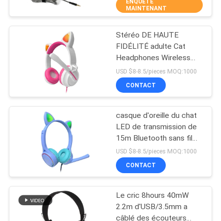
ENQUÊTE
MAINTENANT
Bluetooth
CONTRÔLE
Stéréo DE HAUTE
DE
43
FIDÉLITÉ adulte Cat
QUALITÉ
Headphones Wireless
Écouteur stéréo de
Earphones With
USD $8-8.5/pieces MOQ:1000
Bluetooth
mignonne MIC
CONTACTEZ-
CONTACT
NOUS
casque d'oreille du chat
LED de transmission de
DEMANDEZ
15m Bluetooth sans fil
26
avec Mic Glowing
UNE
USD $8-8.5/pieces MOQ:1000
Earphones Children Gifts
Écouteurs de haute
CONTACT
CITATION
fidélité de Bluetooth
Le cric 8hours 40mW
PLAN
2.2m d'USB/3.5mm a
DU
câblé des écouteurs