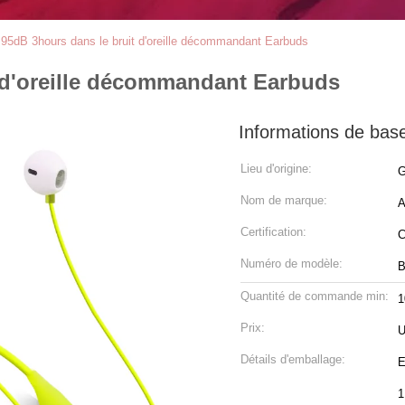
 95dB 3hours dans le bruit d'oreille décommandant Earbuds
 d'oreille décommandant Earbuds
Informations de bas
Lieu d'origine:
G
Nom de marque:
A
Certification:
Numéro de modèle:
B
Quantité de commande min:
1
Prix:
U
Détails d'emballage:
E
1