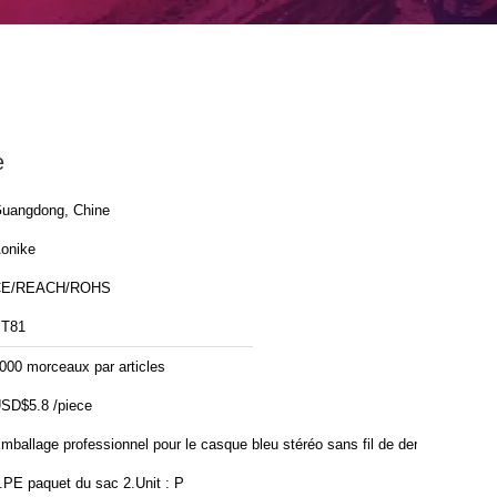
e
uangdong, Chine
onike
CE/REACH/ROHS
T81
000 morceaux par articles
SD$5.8 /piece
mballage professionnel pour le casque bleu stéréo sans fil de dent :
.PE paquet du sac 2.Unit : P