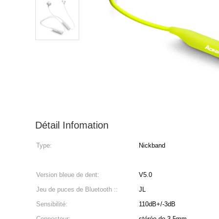
Détail Infomation
Type:
Nickband
Version bleue de dent:
V5.0
Jeu de puces de Bluetooth ::
JL
Sensibilité:
110dB+/-3dB
Connecteur:
stéréo de 3.5mm