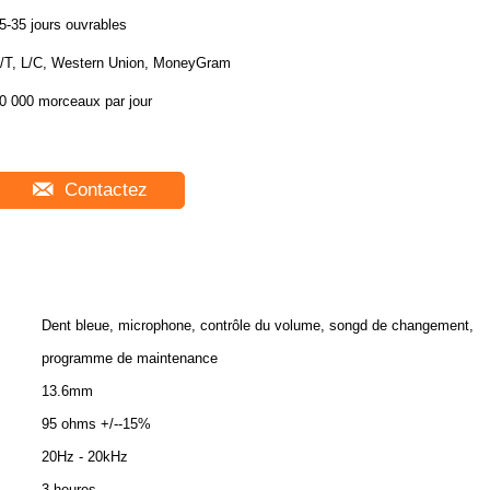
5-35 jours ouvrables
/T, L/C, Western Union, MoneyGram
0 000 morceaux par jour
Contactez
Dent bleue, microphone, contrôle du volume, songd de changement,
programme de maintenance
13.6mm
95 ohms +/--15%
20Hz - 20kHz
3 heures