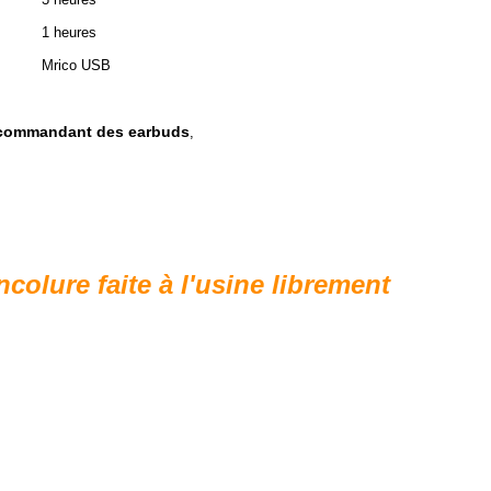
1 heures
Mrico USB
 décommandant des earbuds
,
olure faite à l'usine librement