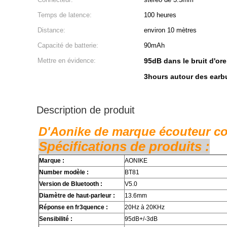
Temps de latence:
100 heures
Distance:
environ 10 mètres
Capacité de batterie:
90mAh
Mettre en évidence:
95dB dans le bruit d'o
3hours autour des earb
Description de produit
D'Aonike de marque écouteur col
Spécifications de produits :
Marque :
AONIKE
Number modèle :
BT81
Version de Bluetooth :
V5.0
Diamètre de haut-parleur :
13.6mm
Réponse en fr3quence :
20Hz à 20KHz
Sensibilité :
95dB+/-3dB