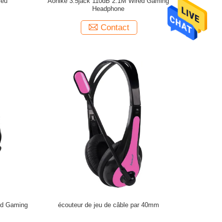
jeu
Aonike 3.5jack 110dB 2.1M Wired Gaming
Headphone
Contact
ed Gaming
écouteur de jeu de câble par 40mm