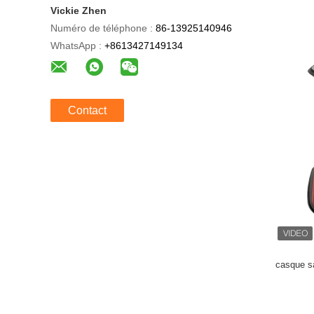
Vickie Zhen
Numéro de téléphone :
86-13925140946
WhatsApp :
+8613427149134
Contact
casque s