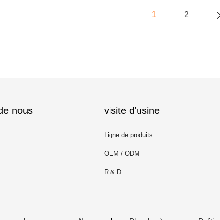
1
2
 de nous
visite d'usine
Ligne de produits
OEM / ODM
R & D