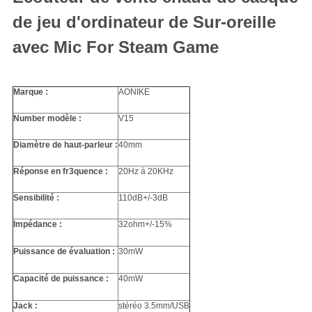
de jeu d'ordinateur de Sur-oreille
avec Mic For Steam Game
Marque :
AONIKE
Number modèle :
V15
Diamètre de haut-parleur :
40mm
Réponse en fr3quence :
20Hz à 20KHz
Sensibilité :
110dB+/-3dB
Impédance :
32ohm+/-15%
Puissance de évaluation :
30mW
Capacité de puissance :
40mW
Jack :
stéréo 3.5mm/USB