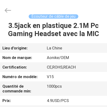
-
2025
Shengpai
Electronics
Co,ltd.
Écouteur de câble de jeu
All
Rights
Reserved.
3.5jack en plastique 2.1M Pc
MAISON
Gaming Headset avec la MIC
PRODUITS
Lieu d'origine:
La Chine
AU
Nom de marque:
Aonike/OEM
SUJET
Certification:
CE,ROHS,REACH
DE
Numéro de modèle:
V15
NOUS
Quantité de
1000pcs
commande min:
VISITE
Prix:
4.9USD/PCS
D'USINE