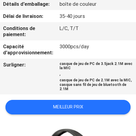
Détails d'emballage:
boîte de couleur
CONTRÔLE
Délai de livraison:
35-40 jours
DE
Conditions de
L/C, T/T
QUALITÉ
paiement:
Capacité
3000pcs/day
d'approvisionnement:
CONTACTEZ-
NOUS
Surligner:
casque de jeu de PC de 3.5jack 2.1M avec
la MIC
,
,
casque de jeu de PC de 2.1M avec la MIC
DEMANDEZ
casque sans fil de jeu de bluetooth de
2.1M
UNE
CITATION
MEILLEUR PRIX
PLAN
DU