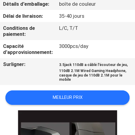
Détails d'emballage:
boîte de couleur
CONTRÔLE
Délai de livraison:
35-40 jours
DE
Conditions de
L/C, T/T
QUALITÉ
paiement:
Capacité
3000pcs/day
d'approvisionnement:
CONTACTEZ-
NOUS
Surligner:
,
3.5jack 110dB a câblé l'écouteur de jeu
,
110dB 2.1M Wired Gaming Headphone
casque de jeu de 110dB 2.1M pour le
mobile
DEMANDEZ
UNE
MEILLEUR PRIX
CITATION
PLAN
DU