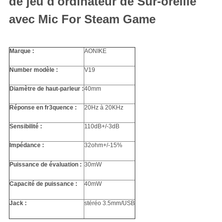
de jeu d'ordinateur de Sur-oreille
avec Mic For Steam Game
Marque :
AONIKE
Number modèle :
V19
Diamètre de haut-parleur :
40mm
Réponse en fr3quence :
20Hz à 20KHz
Sensibilité :
110dB+/-3dB
Impédance :
32ohm+/-15%
Puissance de évaluation :
30mW
Capacité de puissance :
40mW
Jack :
stéréo 3.5mm/USB