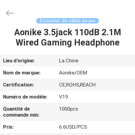
-
2025
Shengpai
Electronics
Co,ltd.
Écouteur de câble de jeu
All
Rights
Reserved.
Aonike 3.5jack 110dB 2.1M
MAISON
Wired Gaming Headphone
PRODUITS
Lieu d'origine:
La Chine
AU
Nom de marque:
Aonike/OEM
SUJET
Certification:
CE,ROHS,REACH
DE
Numéro de modèle:
V19
NOUS
Quantité de
1000pcs
commande min:
VISITE
Prix:
6.6USD/PCS
D'USINE