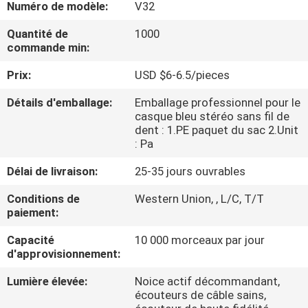
Numéro de modèle:
V32
CONTRÔLE
Quantité de
1000
commande min:
DE
Prix:
USD $6-6.5/pieces
QUALITÉ
Détails d'emballage:
Emballage professionnel pour le
casque bleu stéréo sans fil de
CONTACTEZ-
dent : 1.PE paquet du sac 2.Unit
NOUS
: Pa
Délai de livraison:
25-35 jours ouvrables
DEMANDEZ
Conditions de
Western Union, , L/C, T/T
UNE
paiement:
CITATION
Capacité
10 000 morceaux par jour
d'approvisionnement:
PLAN
Lumière élevée:
Noice actif décommandant,
écouteurs de câble sains,
DU