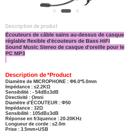
Description de produit
Écouteurs de câble sains au-dessus de casque
réglable flexible d'écouteurs de Bass HiFi
Sound Music Stereo de casque d'oreille pour le
PC MP3
Description
de
*Product
Diamètre de MICROPHONE : Φ6.0*5.0mm
Impédance : ≤2.2KΩ
Sensibilité : - 54dB±3dB
Directivité : Omni
Diamètre d'ÉCOUTEUR : Φ50
Impédance : 32Ω
Sensibilité : 105dB±3dB
Réponse en fr3quence : 20-20KHz
Longueur de corde : ≤2.0m
Prise : 3.5mm+USB