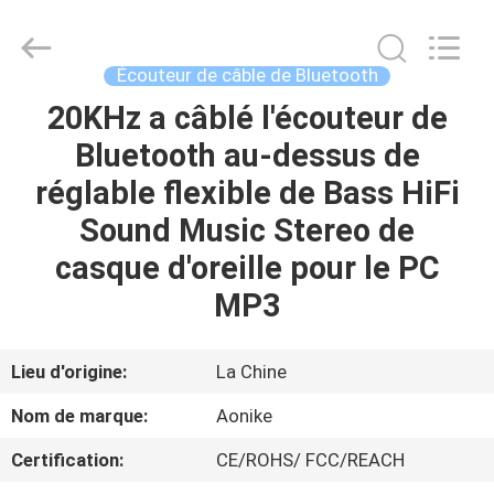
-
2026
Shengpai
Electronics
Co,ltd.
Écouteur de câble de Bluetooth
All
Rights
Reserved.
20KHz a câblé l'écouteur de
MAISON
Bluetooth au-dessus de
PRODUITS
réglable flexible de Bass HiFi
Sound Music Stereo de
AU
casque d'oreille pour le PC
SUJET
MP3
DE
NOUS
Lieu d'origine:
La Chine
Nom de marque:
Aonike
VISITE
Certification:
CE/ROHS/ FCC/REACH
D'USINE