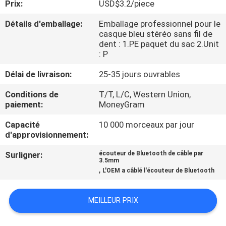
Prix:
USD$3.2/piece
CONTRÔLE
Détails d'emballage:
Emballage professionnel pour le
casque bleu stéréo sans fil de
DE
dent : 1.PE paquet du sac 2.Unit
: P
QUALITÉ
Délai de livraison:
25-35 jours ouvrables
CONTACTEZ-
Conditions de
T/T, L/C, Western Union,
paiement:
MoneyGram
NOUS
Capacité
10 000 morceaux par jour
d'approvisionnement:
DEMANDEZ
UNE
Surligner:
écouteur de Bluetooth de câble par
3.5mm
,
CITATION
L'OEM a câblé l'écouteur de Bluetooth
MEILLEUR PRIX
PLAN
DU