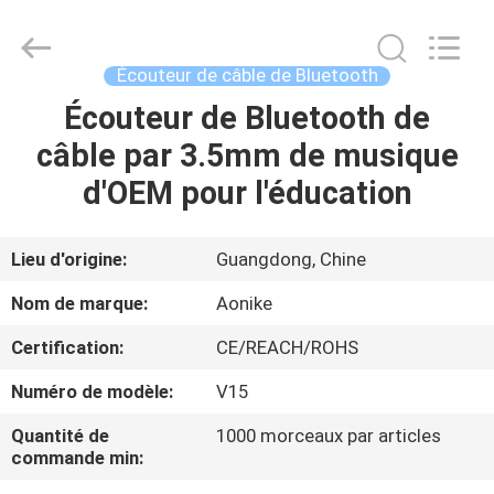
-
2026
Shengpai
Electronics
Co,ltd.
Écouteur de câble de Bluetooth
All
Rights
Reserved.
Écouteur de Bluetooth de
MAISON
câble par 3.5mm de musique
PRODUITS
d'OEM pour l'éducation
AU
Lieu d'origine:
Guangdong, Chine
SUJET
Nom de marque:
Aonike
DE
Certification:
CE/REACH/ROHS
NOUS
Numéro de modèle:
V15
VISITE
Quantité de
1000 morceaux par articles
commande min:
D'USINE