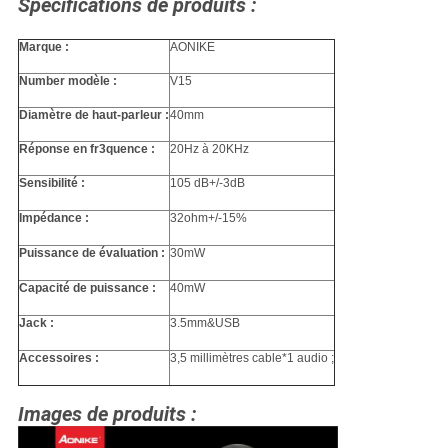
Spécifications de produits :
Marque :
AONIKE
Number modèle :
V15
Diamètre de haut-parleur :
40mm
Réponse en fr3quence :
20Hz à 20KHz
Sensibilité :
105 dB+/-3dB
Impédance :
32ohm+/-15%
Puissance de évaluation :
30mW
Capacité de puissance :
40mW
Jack :
3.5mm&USB
Accessoires :
3,5 millimètres cable*1 audio ;
Images de produits :