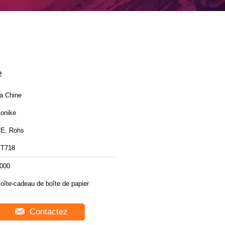
e
a Chine
onike
E, Rohs
T718
000
oîte-cadeau de boîte de papier
Contactez