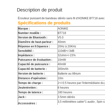
Description de produit
Écouteur puissant de bandeau stéréo sans fil d'AONIKE BT718 avec l
Spécifications de produits
Marque :
AONIKE
Number modèle :
BT718
Version de Bluetooth :
V5.0
Diamètre de haut-parleur :
40mm
Réponse en fr3quence :
20Hz à 20KHz
Sensibilité :
110dB+/-3dB
Impédance :
32ohm+/-15%
Puissance de évaluation :
10mW
Capacité de puissance :
40mW
Capacité de batterie :
300mAh
Version de batterie :
Batterie au lithium
Distance d'opération :
10m
Temps de charge :
2+/-0.5 heures par l'intermédiaire du
Jeu/entretien :
8 heures
Temps de latence :
180 heures
Jack :
3.5mm stéréo
3,5 millimètres cable*1 audio ; 5pin 
Accessoires :