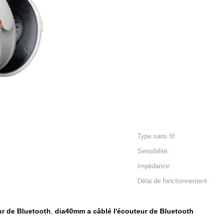
Type sans fil:
Sensibilité:
Impédance:
Délai de fonctionnement:
ur de Bluetooth
dia40mm a câblé l'écouteur de Bluetooth
,