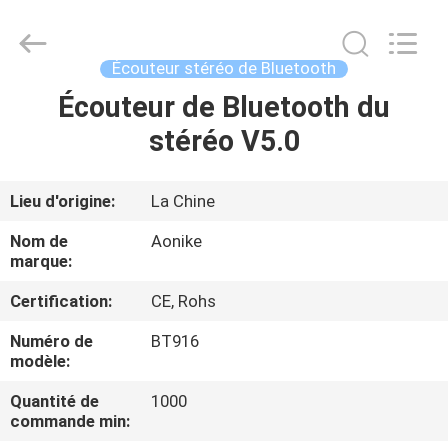
-
2026
Shengpai
Electronics
Co,ltd.
Écouteur stéréo de Bluetooth
All
Rights
Reserved.
Écouteur de Bluetooth du
MAISON
stéréo V5.0
PRODUITS
Lieu d'origine:
La Chine
AU
Nom de
Aonike
SUJET
marque:
DE
Certification:
CE, Rohs
NOUS
Numéro de
BT916
modèle:
VISITE
Quantité de
1000
commande min:
D'USINE