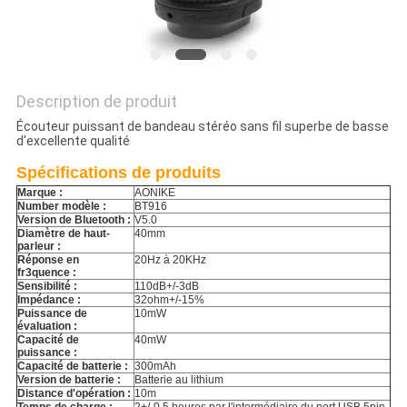
SITE
PRIVACY
Description de produit
POLICY
Écouteur puissant de bandeau stéréo sans fil superbe de basse
d'excellente qualité
Spécifications de produits
Marque :
AONIKE
Number modèle :
BT916
Version de Bluetooth :
V5.0
Diamètre de haut-
40mm
parleur :
Réponse en
20Hz à 20KHz
fr3quence :
Sensibilité :
110dB+/-3dB
Impédance :
32ohm+/-15%
Puissance de
10mW
évaluation :
Capacité de
40mW
puissance :
Capacité de batterie :
300mAh
Version de batterie :
Batterie au lithium
Distance d'opération :
10m