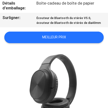
Détails
Boîte-cadeau de boîte de papier
d'emballage:
CONTRÔLE
Surligner:
,
DE
Écouteur de Bluetooth du stéréo V5.0
écouteur de Bluetooth de stéréo de dia40mm
QUALITÉ
MEILLEUR PRIX
CONTACTEZ-
NOUS
DEMANDEZ
UNE
CITATION
PLAN
DU