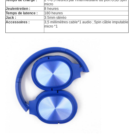
Temps de charge :
2+/-0.5 heures par l'intermédiaire du port USB 5pin
micro
Jeu/entretien :
8 heures
Temps de latence :
180 heures
Jack :
3.5mm stéréo
Accessoires :
3,5 millimètres cable*1 audio ; 5pin câble imputable
micro *1