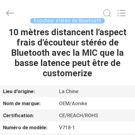
-
2026
Shengpai
Electronics
Co,ltd.
Écouteur stéréo de Bluetooth
All
Rights
Reserved.
10 mètres distancent l'aspect
MAISON
frais d'écouteur stéréo de
PRODUITS
Bluetooth avec la MIC que la
basse latence peut être de
AU
customerize
SUJET
DE
Lieu d'origine:
La Chine
NOUS
Nom de marque:
OEM/Aonike
Certification:
CE/REACH/ROHS
VISITE
Numéro de modèle:
V718-1
D'USINE