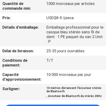
Quantité de
1000 morceaux par articles
commande min:
CONTRÔLE
Prix:
USD$8-9 /piece
DE
QUALITÉ
Détails d'emballage:
Emballage professionnel pour le
casque bleu stéréo sans fil de
dent : 1.PE paquet du sac 2.Unit
CONTACTEZ-
: P
NOUS
Délai de livraison:
25-35 jours ouvrables
Conditions de
T/T
DEMANDEZ
paiement:
UNE
Capacité
10 000 morceaux par jour
d'approvisionnement:
CITATION
Surligner:
10 mètres distancent l'écouteur stéréo
de Bluetooth
,
PLAN
écouteur de Bluetooth du stéréo 20Hz
DU