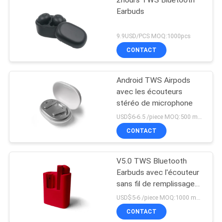
Earbuds
9.9USD/PCS MOQ:1000pcs
CONTACT
Android TWS Airpods
avec les écouteurs
stéréo de microphone
USD$6-6.5 /piece MOQ:500 morceaux par articles
CONTACT
V5.0 TWS Bluetooth
Earbuds avec l'écouteur
sans fil de remplissage
des cas TWS
USD$5-6 /piece MOQ:1000 morceaux par articles
CONTACT