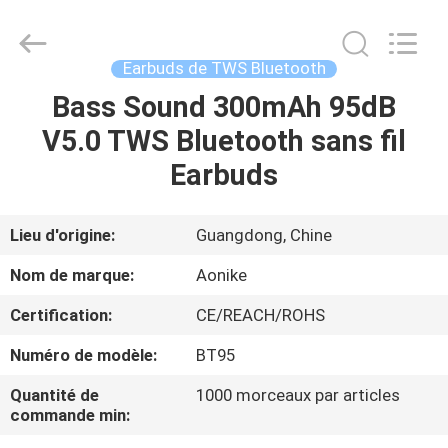
-
2026
Shengpai
Electronics
Co,ltd.
Earbuds de TWS Bluetooth
All
Rights
Reserved.
Bass Sound 300mAh 95dB
MAISON
V5.0 TWS Bluetooth sans fil
PRODUITS
Earbuds
AU
Lieu d'origine:
Guangdong, Chine
SUJET
Nom de marque:
Aonike
DE
Certification:
CE/REACH/ROHS
NOUS
Numéro de modèle:
BT95
VISITE
Quantité de
1000 morceaux par articles
commande min:
D'USINE