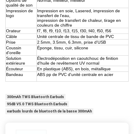
Options de
Normal, meilleur, meilleur
qualité de son
Impression de
Impression en soie, Lasered, impression de
logo
transfert de l'eau,
impression de transfert de chaleur, tirage en
couleurs de chiffre
Orateur
f7, f8, f9, f10, f13, f15, f30, f40, f50, f56
Câble
Unité centrale de tissu de bande de PVC
Prise
2.5mm, 3.5mm, 6.3mm, prise d'USB
Coussin
Éponge, tissu, cuir, silicone
d'oreille
Solution
Électrodéposition en caoutchouc de finition
extérieure
d'huile de revêtement UV normal
Écouteur
En plastique (ABS), en bois, métallique
Bandeau
ABS pp de PVC d'unité centrale en acier
300mAh TWS Bluetooth Earbuds
95dB V5.0 TWS Bluetooth Earbuds
earbuds lourds de bluetooth de la basse 300mAh