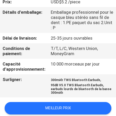
Prix:
USD$5.2 /piece
CONTRÔLE
Détails d'emballage:
Emballage professionnel pour le
casque bleu stéréo sans fil de
DE
dent : 1.PE paquet du sac 2.Unit
: P
QUALITÉ
Délai de livraison:
25-35 jours ouvrables
CONTACTEZ-
Conditions de
T/T, L/C, Western Union,
paiement:
MoneyGram
NOUS
Capacité
10 000 morceaux par jour
d'approvisionnement:
DEMANDEZ
UNE
Surligner:
,
300mAh TWS Bluetooth Earbuds
,
95dB V5.0 TWS Bluetooth Earbuds
CITATION
earbuds lourds de bluetooth de la basse
300mAh
PLAN
MEILLEUR PRIX
DU