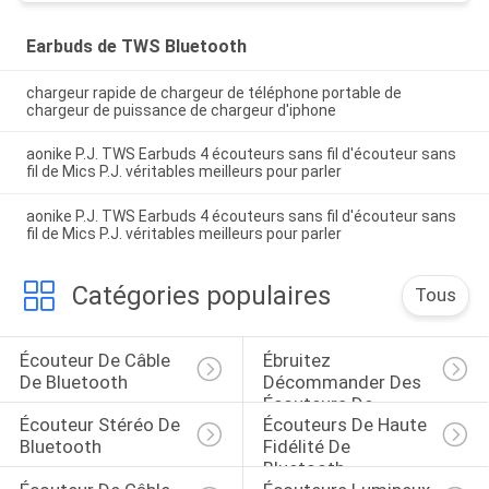
Earbuds de TWS Bluetooth
chargeur rapide de chargeur de téléphone portable de
chargeur de puissance de chargeur d'iphone
aonike P.J. TWS Earbuds 4 écouteurs sans fil d'écouteur sans
fil de Mics P.J. véritables meilleurs pour parler
aonike P.J. TWS Earbuds 4 écouteurs sans fil d'écouteur sans
fil de Mics P.J. véritables meilleurs pour parler
Catégories populaires
Tous
Écouteur De Câble 
Ébruitez 
De Bluetooth
Décommander Des 
Écouteurs De 
Écouteur Stéréo De 
Écouteurs De Haute 
Bluetooth
Bluetooth
Fidélité De 
Bluetooth