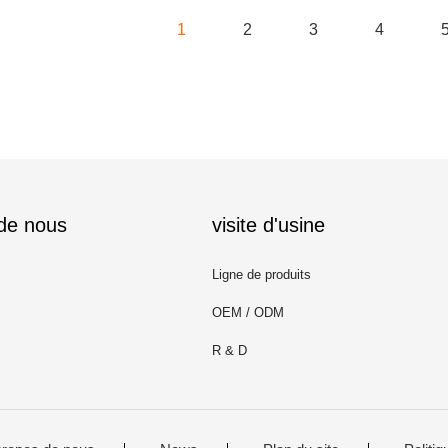
1
2
3
4
 de nous
visite d'usine
Ligne de produits
OEM / ODM
R & D