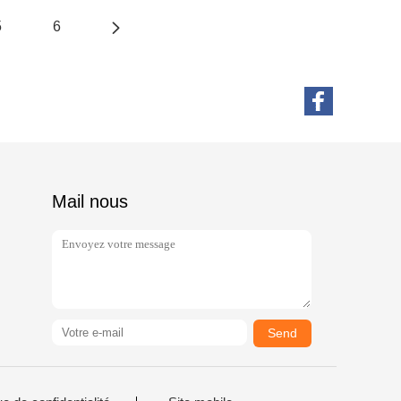
5
6
Mail nous
Send