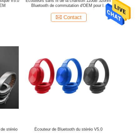
usique V5.0
Écouteurs sans fil de la chanson 110dB 32ohm
OEM
Bluetooth de commutation d'OEM pour la
vieille école dans l'earbud d'oreille
Contact
 de stéréo
Écouteur de Bluetooth du stéréo V5.0