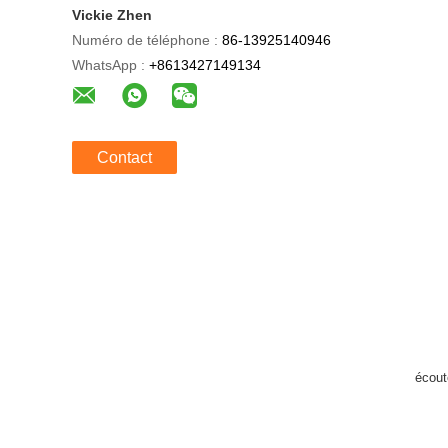
Vickie Zhen
Numéro de téléphone :
86-13925140946
WhatsApp :
+8613427149134
Contact
écout