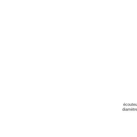
écouteu
diamètr