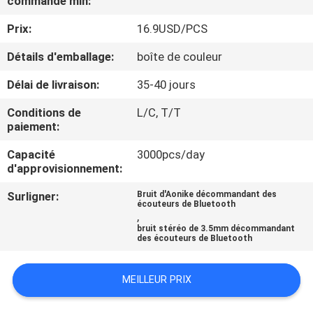
commande min:
Prix:
16.9USD/PCS
CONTRÔLE
DE
Détails d'emballage:
boîte de couleur
QUALITÉ
Délai de livraison:
35-40 jours
Conditions de
L/C, T/T
CONTACTEZ-
paiement:
NOUS
Capacité
3000pcs/day
d'approvisionnement:
DEMANDEZ
Surligner:
Bruit d'Aonike décommandant des
écouteurs de Bluetooth
UNE
,
bruit stéréo de 3.5mm décommandant
CITATION
des écouteurs de Bluetooth
MEILLEUR PRIX
PLAN
DU