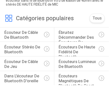
écouteur sans fil de Bluetooth V5.0 de klaxon de 40mm avec le
stéréo DE HAUTE FIDÉLITÉ de MIC
Catégories populaires
Tous
Écouteur De Câble 
Ébruitez 
De Bluetooth
Décommander Des 
Écouteurs De 
Écouteur Stéréo De 
Écouteurs De Haute 
Bluetooth
Bluetooth
Fidélité De 
Bluetooth
Écouteur De Câble 
Écouteurs Lumineux 
De Jeu
De Bluetooth
Dans L'écouteur De 
Écouteurs 
Bluetooth D'oreille
Magnétiques De 
Bluetooth De Sport