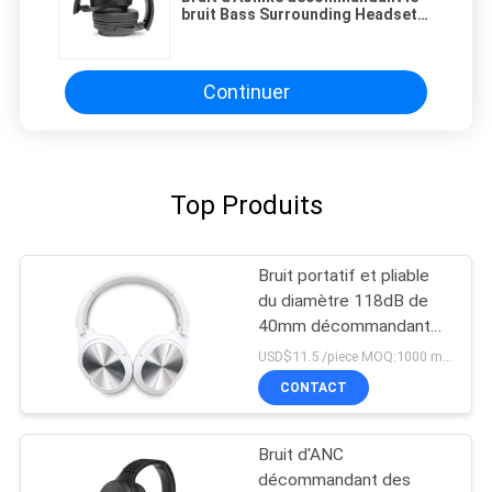
bruit Bass Surrounding Headsets
de bandeau d'ANC d'écouteurs de
Bluetooth
Continuer
Top Produits
Bruit portatif et pliable
du diamètre 118dB de
40mm décommandant
des écouteurs de
USD$11.5 /piece MOQ:1000 morceaux par articles
Bluetooth
CONTACT
Bruit d'ANC
décommandant des