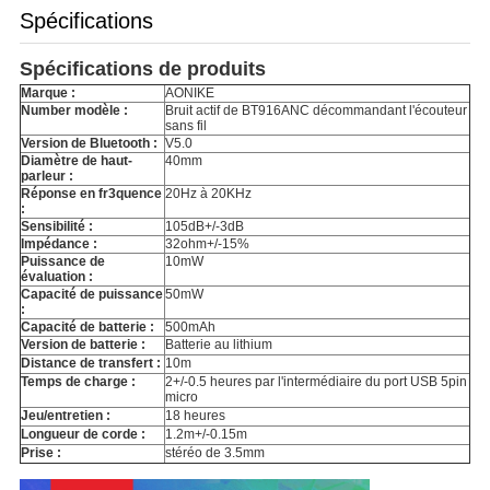
Spécifications
Spécifications de produits
Marque :
AONIKE
Number modèle :
Bruit actif de BT916ANC décommandant l'écouteur
sans fil
Version de Bluetooth :
V5.0
Diamètre de haut-
40mm
parleur :
Réponse en fr3quence
20Hz à 20KHz
:
Sensibilité :
105dB+/-3dB
Impédance :
32ohm+/-15%
Puissance de
10mW
évaluation :
Capacité de puissance
50mW
:
Capacité de batterie :
500mAh
Version de batterie :
Batterie au lithium
Distance de transfert :
10m
Temps de charge :
2+/-0.5 heures par l'intermédiaire du port USB 5pin
micro
Jeu/entretien :
18 heures
Longueur de corde :
1.2m+/-0.15m
Prise :
stéréo de 3.5mm