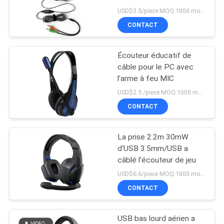
USD$3.5/piece MOQ:1000 morceaux
SITE
CONTACT
PRIVACY
Écouteur éducatif de
POLICY
câble pour le PC avec
l'arme à feu MIC
USD$2.5 /piece MOQ:1000 morceaux par articles
CONTACT
La prise 2.2m 30mW
d'USB 3.5mm/USB a
câblé l'écouteur de jeu
USD$6.6/piece MOQ:1000 morceaux par articles
CONTACT
USB bas lourd aérien a