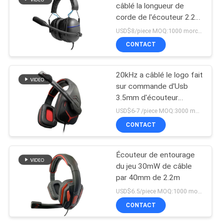
câblé la longueur de
corde de l'écouteur 2.2m
de jeu
USD$8/piece MOQ:1000 morceaux par articles
CONTACT
20kHz a câblé le logo fait
sur commande d'Usb
3.5mm d'écouteur
d'ordinateur
USD$6-7 /piece MOQ:3000 morceaux par articles
CONTACT
Écouteur de entourage
du jeu 30mW de câble
par 40mm de 2.2m
USD$6.5/piece MOQ:1000 morceaux par articles
CONTACT