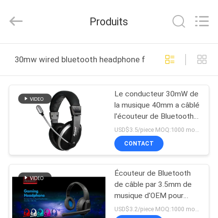
-
2025
Shengpai
Produits
Electronics
Co,ltd.
All
Rights
Reserved.
MAISON
30mw wired bluetooth headphone fabrication en ligne
PRODUITS
Le conducteur 30mW de
la musique 40mm a câblé
AU
l'écouteur de Bluetooth
SUJET
avec la MIC
USD$3.5/piece MOQ:1000 morceaux par articles
DE
CONTACT
NOUS
Écouteur de Bluetooth
de câble par 3.5mm de
VISITE
musique d'OEM pour
l'éducation
D'USINE
USD$3.2/piece MOQ:1000 morceaux par articles