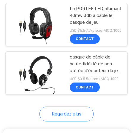
La PORTÉE LED allumant
7
40mw 3db a câblé le
Écouteur sans fil de
casque de jeu
USD $6.6-7.7/pieces MOQ:1000
Bluetooth de sport
CONTACT
casque de câble de
haute fidélité de son
stéréo d'écouteur du jeu
15
1KHz
USD $3.5-5/pieces MOQ:1000
Écouteurs sans fil
CONTACT
avec le microphone
Regardez plus