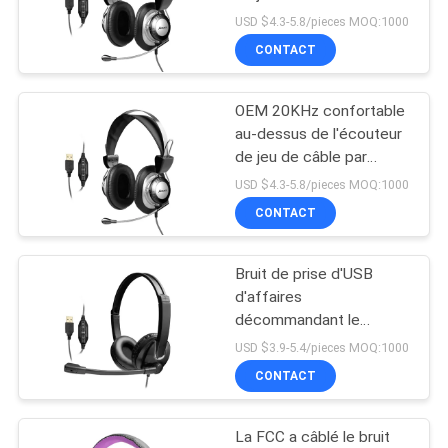
microphone
USD $4.3-5.8/pieces MOQ:1000
SITE
CONTACT
77
PRIVACY
Écouteur de câble
OEM 20KHz confortable
POLICY
au-dessus de l'écouteur
de jeu
de jeu de câble par
oreille
USD $4.3-5.8/pieces MOQ:1000
CONTACT
Bruit de prise d'USB
19
d'affaires
Écouteurs lumineux
décommandant le
casque de jeu de câble
USD $3.9-5.4/pieces MOQ:1000
de Bluetooth
par écouteurs
CONTACT
La FCC a câblé le bruit