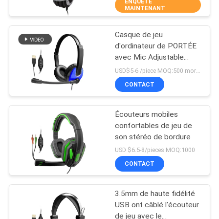
ENQUÊTE
MAINTENANT
Bluetooth
CONTRÔLE
Casque de jeu
DE
43
d'ordinateur de PORTÉE
QUALITÉ
avec Mic Adjustable
Écouteur stéréo de
Gaming Headphone
USD$5-6 /piece MOQ:500 morceaux par articles
Bluetooth
Laptop
CONTACTEZ-
CONTACT
NOUS
Écouteurs mobiles
confortables de jeu de
DEMANDEZ
son stéréo de bordure
26
UNE
USD $6.5-8/pieces MOQ:1000
Écouteurs de haute
CONTACT
CITATION
fidélité de Bluetooth
3.5mm de haute fidélité
PLAN
USB ont câblé l'écouteur
DU
de jeu avec le