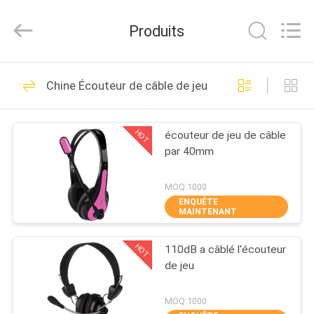
-
2026
Shengpai
Produits
Electronics
Co,ltd.
All
Rights
Reserved.
MAISON
23
Chine Écouteur de câble de jeu
Écouteur de câble
PRODUITS
de Bluetooth
HOT
écouteur de jeu de câble
par 40mm
AU
SUJET
MOQ:1000
ENQUÊTE
DE
MAINTENANT
42
NOUS
Ébruitez
HOT
110dB a câblé l'écouteur
de jeu
VISITE
décommander des
D'USINE
MOQ:1000
écouteurs de