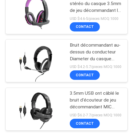
stéréo du casque 3.5mm
de jeu décommandant le
13
microphone
USD $4.6-5/pieces MOQ:1000
Dans l'écouteur de
CONTACT
Bluetooth d'oreille
Bruit décommandant au-
dessus du conducteur
Diameter du casque
40mm de jeu d'oreille
USD $4.2-5.7/pieces MOQ:1000
CONTACT
11
Écouteurs
3.5mm USB ont câblé le
bruit d'écouteur de jeu
magnétiques de
décommandant MIC
Bluetooth de sport
Surround Stereo
USD $6.2-7.7/pieces MOQ:1000
Earphone
CONTACT