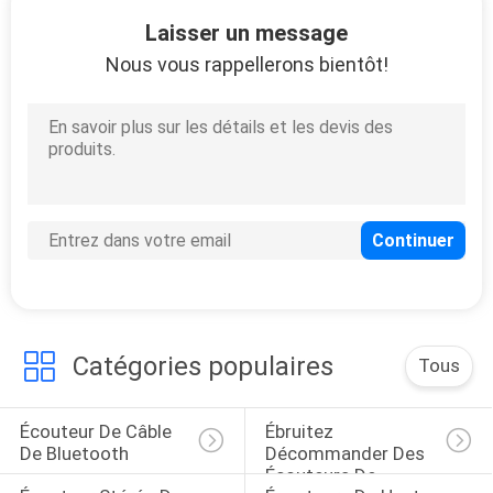
10
Laisser un message
Allumage des
Nous vous rappellerons bientôt!
écouteurs de câble
6
Le type C a câblé
des écouteurs
Catégories populaires
Tous
Écouteur De Câble 
Ébruitez 
De Bluetooth
Décommander Des 
Écouteurs De 
11