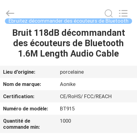
-
2026
Shengpai
Electronics
Co,ltd.
Ébruitez décommander des écouteurs de Bluetooth
All
Rights
Reserved.
Bruit 118dB décommandant
MAISON
des écouteurs de Bluetooth
PRODUITS
1.6M Length Audio Cable
AU
Lieu d'origine:
porcelaine
SUJET
Nom de marque:
Aonike
DE
Certification:
CE/RoHS/ FCC/REACH
NOUS
Numéro de modèle:
BT915
VISITE
Quantité de
1000
commande min:
D'USINE