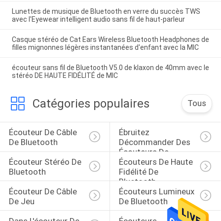
Lunettes de musique de Bluetooth en verre du succès TWS
avec l'Eyewear intelligent audio sans fil de haut-parleur
Casque stéréo de Cat Ears Wireless Bluetooth Headphones de
filles mignonnes légères instantanées d'enfant avec la MIC
écouteur sans fil de Bluetooth V5.0 de klaxon de 40mm avec le
stéréo DE HAUTE FIDÉLITÉ de MIC
Catégories populaires
Tous
Écouteur De Câble 
Ébruitez 
De Bluetooth
Décommander Des 
Écouteurs De 
Écouteur Stéréo De 
Écouteurs De Haute 
Bluetooth
Bluetooth
Fidélité De 
Bluetooth
Écouteur De Câble 
Écouteurs Lumineux 
De Jeu
De Bluetooth
Dans L'écouteur De 
Écouteurs 