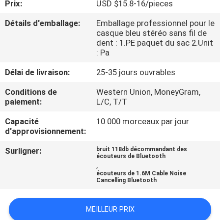
Prix:
USD $15.8-16/pieces
CONTRÔLE
Détails d'emballage:
Emballage professionnel pour le
casque bleu stéréo sans fil de
DE
dent : 1.PE paquet du sac 2.Unit
: Pa
QUALITÉ
Délai de livraison:
25-35 jours ouvrables
CONTACTEZ-
Conditions de
Western Union, MoneyGram,
paiement:
L/C, T/T
NOUS
Capacité
10 000 morceaux par jour
d'approvisionnement:
DEMANDEZ
UNE
Surligner:
bruit 118db décommandant des
écouteurs de Bluetooth
,
CITATION
écouteurs de 1.6M Cable Noise
Cancelling Bluetooth
PLAN
MEILLEUR PRIX
DU