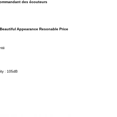
écommandant des écouteurs
 Beautiful Appearance Resonable Price
nté
ity : 105dB