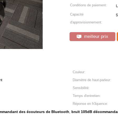
Conditions de paiement:
L
Capacité
5
d'approvisionnement:
meilleur prix
Couleur:
nt
Diamètre de haut-parleur:
Sensibilité:
Temps d'entretien:
Réponse en fr3quence:
ommandant des écouteurs de Bluetooth
bruit 105dB décommandan
,