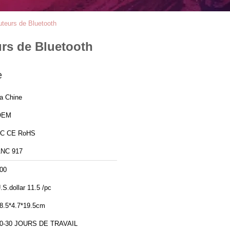
teurs de Bluetooth
rs de Bluetooth
e
a Chine
OEM
C CE RoHS
NC 917
00
.S.dollar 11.5 /pc
8.5*4.7*19.5cm
0-30 JOURS DE TRAVAIL