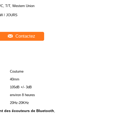
/C, T/T, Western Union
W / JOURS
Contactez
Coutume
40mm
105dB +/- 3dB
environ 8 heures
20Hz-20KHz
t des écouteurs de Bluetooth
,