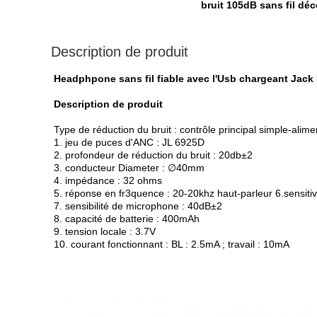
bruit 105dB sans fil d
Description de produit
Headphpone sans fil fiable avec l'Usb chargeant Jack
Description de produit
Type de réduction du bruit : contrôle principal simple-alime
1. jeu de puces d'ANC : JL 6925D
2. profondeur de réduction du bruit : 20db±2
3. conducteur Diameter : ∅40mm
4. impédance : 32 ohms
5. réponse en fr3quence : 20-20khz haut-parleur 6.sensitiv
7. sensibilité de microphone : 40dB±2
8. capacité de batterie : 400mAh
9. tension locale : 3.7V
10. courant fonctionnant : BL : 2.5mA ; travail : 10mA