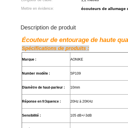
Mettre en évidence:
écouteurs de allumage 
Description de produit
Écouteur de entourage de haute qual
Spécifications de produits :
Marque :
AONIKE
Number modèle :
SP109
Diamètre de haut-parleur :
10mm
Réponse en fr3quence :
20Hz à 20KHz
Sensibilité :
105 dB+/-3dB