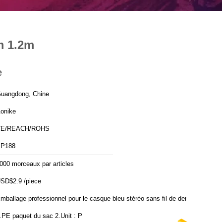
m 1.2m
e
uangdong, Chine
onike
CE/REACH/ROHS
P188
000 morceaux par articles
SD$2.9 /piece
mballage professionnel pour le casque bleu stéréo sans fil de dent :
.PE paquet du sac 2.Unit : P