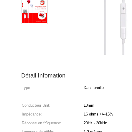
Détail Infomation
Type:
Dans-oreille
Conducteur Unit:
10mm
Impédance:
16 ohms +/--15%
Réponse en fr3quence:
20Hz - 20kHz
Longueur de câble:
1,2 mètres