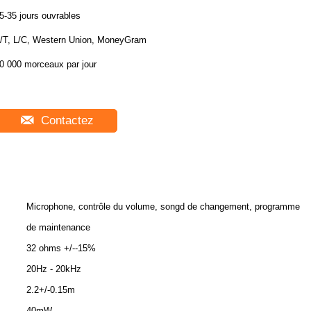
5-35 jours ouvrables
/T, L/C, Western Union, MoneyGram
0 000 morceaux par jour
Contactez
Microphone, contrôle du volume, songd de changement, programme
de maintenance
32 ohms +/--15%
20Hz - 20kHz
2.2+/-0.15m
40mW