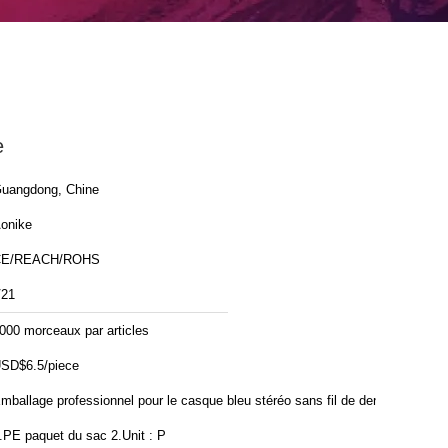
e
uangdong, Chine
onike
CE/REACH/ROHS
21
000 morceaux par articles
SD$6.5/piece
mballage professionnel pour le casque bleu stéréo sans fil de dent :
.PE paquet du sac 2.Unit : P