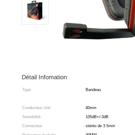
Détail Infomation
Type:
Bandeau
Conducteur Unit:
40mm
Sensibilité:
105dB+/-3dB
Connecteur:
stéréo de 3.5mm
Puissance évaluée:
30MW