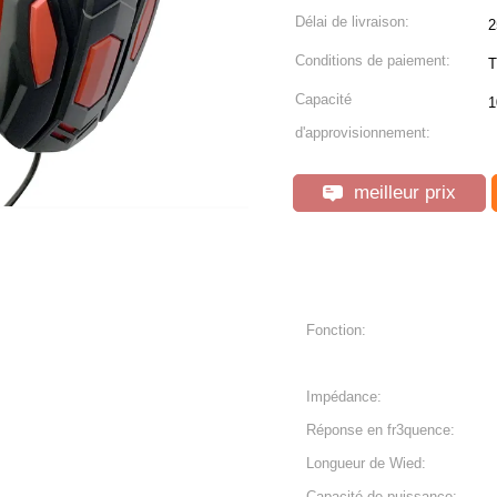
Délai de livraison:
2
Conditions de paiement:
T
Capacité
1
d'approvisionnement:
meilleur prix
Fonction:
Impédance:
Réponse en fr3quence:
Longueur de Wied:
Capacité de puissance: