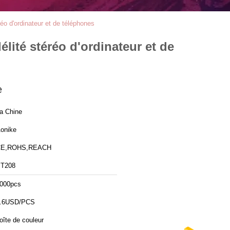
réo d'ordinateur et de téléphones
élité stéréo d'ordinateur et de
e
a Chine
onike
CE,ROHS,REACH
T208
000pcs
.6USD/PCS
oîte de couleur