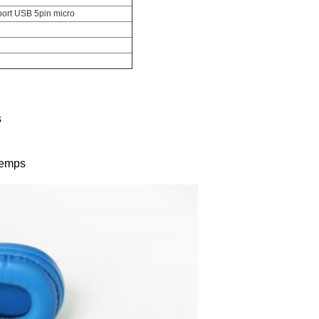
 port USB 5pin micro
s
temps