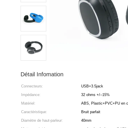
Détail Infomation
Connecteurs:
USB+3.5jack
Impédance:
32 ohms +/--15%
Matériel:
ABS, Plastic+PVC+PU en c
Caractéristique:
Bruit parfait
Diamètre de haut-parleur:
40mm