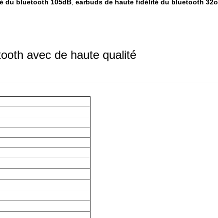
té du bluetooth 105dB
earbuds de haute fidélité du bluetooth 32
,
tooth avec de haute qualité