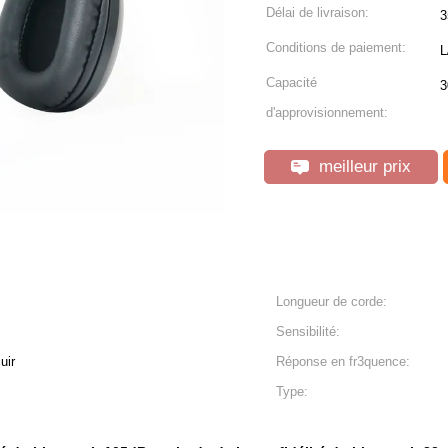
Délai de livraison:
3
Conditions de paiement:
L
Capacité
3
d'approvisionnement:
meilleur prix
Longueur de corde:
Sensibilité:
uir
Réponse en fr3quence:
Type: