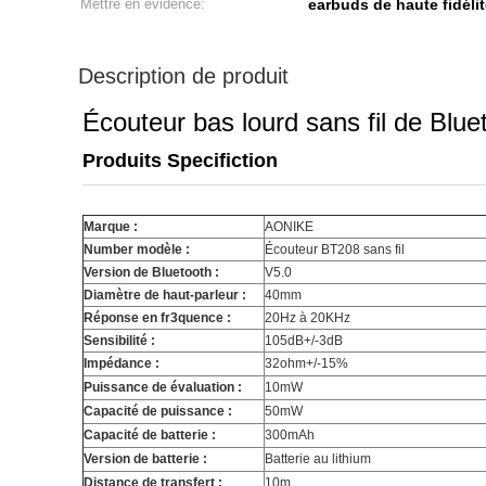
Mettre en évidence:
earbuds de haute fidéli
Description de produit
Écouteur bas lourd sans fil de Blue
Produits Specifiction
Marque :
AONIKE
Number modèle :
Écouteur BT208 sans fil
Version de Bluetooth :
V5.0
Diamètre de haut-parleur :
40mm
Réponse en fr3quence :
20Hz à 20KHz
Sensibilité :
105dB+/-3dB
Impédance :
32ohm+/-15%
Puissance de évaluation :
10mW
Capacité de puissance :
50mW
Capacité de batterie :
300mAh
Version de batterie :
Batterie au lithium
Distance de transfert :
10m