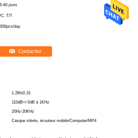
5-40 jours
/C, T/T
000pcs/day
Contactez
1.2M±0.15
110dB+/-5dB à 1KHz
20Hz-20KHz
Casque stéréo, écouteur mobile/Computer/MP4