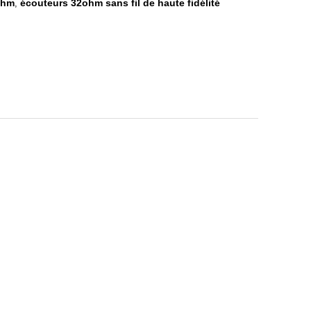
ohm
écouteurs 32ohm sans fil de haute fidélité
,