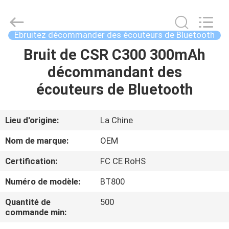
-
2026
Shengpai
Electronics
Co,ltd.
Ébruitez décommander des écouteurs de Bluetooth
All
Rights
Reserved.
Bruit de CSR C300 300mAh
MAISON
décommandant des
PRODUITS
écouteurs de Bluetooth
AU
Lieu d'origine:
La Chine
SUJET
Nom de marque:
OEM
DE
Certification:
FC CE RoHS
NOUS
Numéro de modèle:
BT800
VISITE
Quantité de
500
commande min:
D'USINE