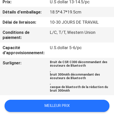
Prix:
U.S dollar 13-14.5/pc
CONTRÔLE
Détails d'emballage:
18.5*4.7*19.5cm
DE
Délai de livraison:
10-30 JOURS DE TRAVAIL
QUALITÉ
Conditions de
L/C, T/T, Western Union
paiement:
CONTACTEZ-
Capacité
U.S.dollar 5-6/pc
d'approvisionnement:
NOUS
Surligner:
Bruit de CSR C300 décommandant des
écouteurs de Bluetooth
DEMANDEZ
,
bruit 300mAh décommandant des
UNE
écouteurs de Bluetooth
,
CITATION
casque de bluetooth de la réduction du
bruit 300mAh
PLAN
MEILLEUR PRIX
DU