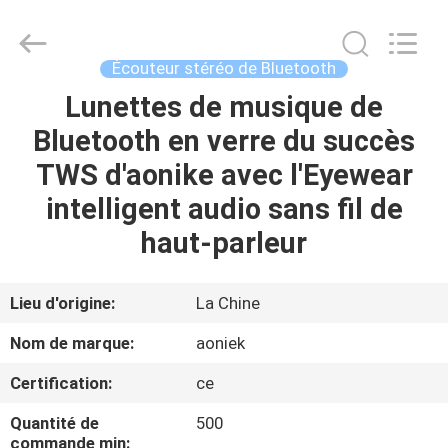
-
2026
Shengpai
Electronics
Co,ltd.
Écouteur stéréo de Bluetooth
All
Rights
Reserved.
Lunettes de musique de
MAISON
Bluetooth en verre du succès
PRODUITS
TWS d'aonike avec l'Eyewear
intelligent audio sans fil de
AU
haut-parleur
SUJET
DE
Lieu d'origine:
La Chine
NOUS
Nom de marque:
aoniek
Certification:
ce
VISITE
Quantité de
500
D'USINE
commande min: