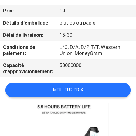
Prix:
19
CONTRÔLE
Détails d'emballage:
platics ou papier
DE
QUALITÉ
Délai de livraison:
15-30
Conditions de
L/C, D/A, D/P, T/T, Western
CONTACTEZ-
paiement:
Union, MoneyGram
NOUS
Capacité
50000000
d'approvisionnement:
DEMANDEZ
MEILLEUR PRIX
UNE
CITATION
PLAN
DU