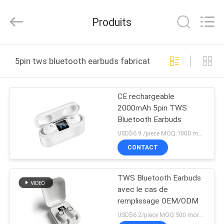
-
2026
Shengpai
Produits
Electronics
Co,ltd.
All
Rights
Reserved.
MAISON
5pin tws bluetooth earbuds fabrication en ligne
PRODUITS
CE rechargeable
2000mAh 5pin TWS
AU
Bluetooth Earbuds
SUJET
USD$6.9 /piece MOQ:1000 morceaux par articles
DE
CONTACT
NOUS
TWS Bluetooth Earbuds
avec le cas de
VISITE
remplissage OEM/ODM
D'USINE
USD$6.2/piece MOQ:500 morceaux par articles