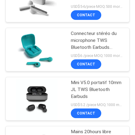
le cas de remplissage
USD$5-6/piece MOQ:500 morceaux par articles
SITE
CONTACT
PRIVACY
Connecteur stéréo du
POLICY
microphone TWS
Bluetooth Earbuds
3.5mm d'ODM d'OEM
USD$6 /piece MOQ:1000 morceaux par articles
CONTACT
Mini V5.0 portatif 10mm
JL TWS Bluetooth
Earbuds
USD$5.2 /piece MOQ:1000 morceaux par articles
CONTACT
Mains 20hours libre