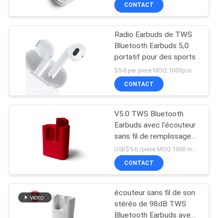
CONTACT
CONTRÔLE
Radio Earbuds de TWS
DE
Bluetooth Earbuds 5,0
QUALITÉ
portatif pour des sports
$5-6 per piece MOQ:1000pcs
CONTACTEZ-
CONTACT
NOUS
V5.0 TWS Bluetooth
Earbuds avec l'écouteur
DEMANDEZ
sans fil de remplissage
des cas TWS
UNE
USD$5-6 /piece MOQ:1000 morceaux par articles
CONTACT
CITATION
écouteur sans fil de son
PLAN
stéréo de 98dB TWS
DU
Bluetooth Earbuds avec