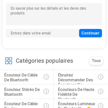
Catégories populaires
Tous
Écouteur De Câble 
Ébruitez 
De Bluetooth
Décommander Des 
Écouteurs De 
Écouteur Stéréo De 
Écouteurs De Haute 
Bluetooth
Bluetooth
Fidélité De 
Bluetooth
Écouteur De Câble 
Écouteurs Lumineux 