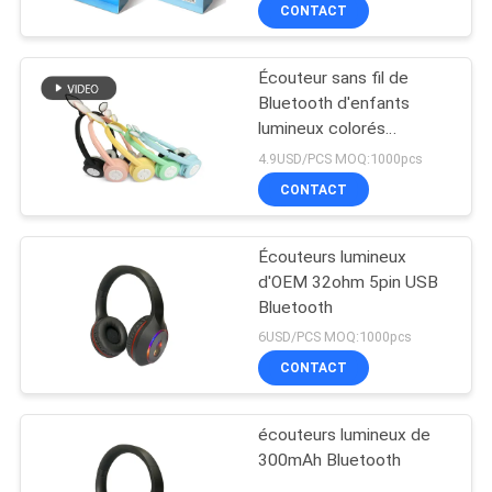
CONTACT
CONTRÔLE
Écouteur sans fil de
DE
Bluetooth d'enfants
QUALITÉ
lumineux colorés
d'écouteurs
4.9USD/PCS MOQ:1000pcs
CONTACTEZ-
CONTACT
NOUS
Écouteurs lumineux
d'OEM 32ohm 5pin USB
DEMANDEZ
Bluetooth
UNE
6USD/PCS MOQ:1000pcs
CONTACT
CITATION
écouteurs lumineux de
PLAN
300mAh Bluetooth
DU