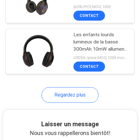
6USD/PCS MOQ:1000
SITE
CONTACT
PRIVACY
Les enfants lourds
POLICY
lumineux de la basse
300mAh 10mW allument
des écouteurs
USD$6 /piece MOQ:1000 morceaux par articles
CONTACT
Regardez plus
Laisser un message
Nous vous rappellerons bientôt!