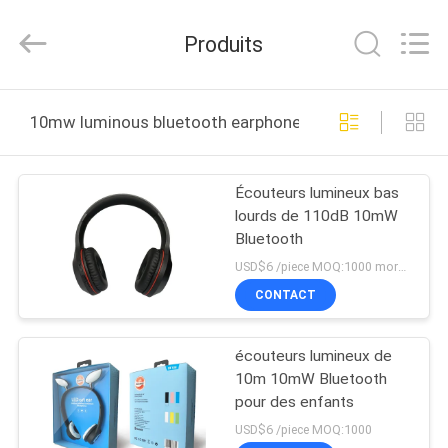
-
2026
Shengpai
Produits
Electronics
Co,ltd.
All
Rights
Reserved.
MAISON
10mw luminous bluetooth earphones fabrication en lig
PRODUITS
Écouteurs lumineux bas
lourds de 110dB 10mW
AU
Bluetooth
SUJET
USD$6 /piece MOQ:1000 morceaux par articles
DE
CONTACT
NOUS
écouteurs lumineux de
10m 10mW Bluetooth
VISITE
pour des enfants
D'USINE
USD$6 /piece MOQ:1000